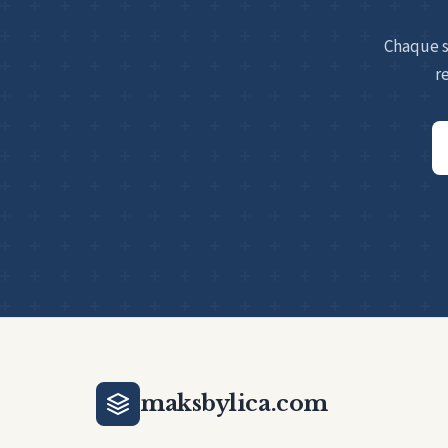
Chaque s
r
Ad
em
maksbylica.com