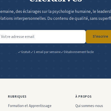
emaine, des éclairages sur la psychologie humaine, le leadersh
elations interpersonnelles. Du contenu de qualité, sans superfl
resse
S'inscrire
ail
Gratuit
1 email par semaine
Désabonnement facile
RUBRIQUES
À PROPOS
Formation et Apprentissage
Qui sommes-nous